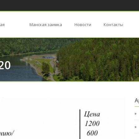
ая
Манская заимка
Новости
Контакты
20
А