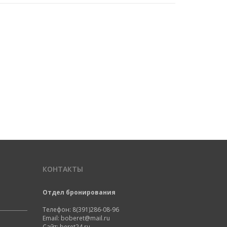
КОНТАКТЫ
Отдел бронирования
Телефон:
8(391)286-08-96
Email:
boberet@mail.ru
Сайт:
beret24.ru