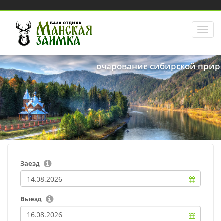
очарование сибирской при
Заезд
Выезд